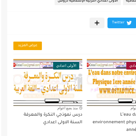
سلامية
الأولى اعدادي التربية الإسلامية دروس
عرض المزيد
دادي
الأولى اعدادي
وام
منذ بضع اعوام
L’eau d
درس نموذجي النكرة والمعرفة
environnement phys
السنة الاولى اعدادي
anné