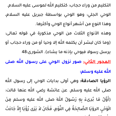
التكليم من وراء حجاب: كتكليم الله لموسى عليه السلام.
الوحي الجلي: وهو الوحي بواسطة جبريل عليه السلام،
وهذا النوع من أشهر أنواع الوحي وأكثرها.
وهذه الأنواع الثلاث من الوحي مذكورة في قوله تعالى:
(وما كان لبشر أن يكلمه الله إلا وحيا أو من وراء حجاب أو
يرسل رسولا فيوحي بإذنه ما يشاء). الشورى:48
المحور الثاني:
صور نزول الوحي على رسول الله صلى
الله عليه وسلم:
الرؤيا الصادقة:
وهي أولى بدايات الوحي إلى رسول الله
صلى الله عليه وسلم. عن عائشة رضي الله عنها قالت:
(أَوَّلُ مَا بُدِىءَ بِهِ رَسُولُ اللهِ صلى الله عليه وسلم مِنَ
الْوَحْيِ الرؤيَا الصَّالِحَةُ فِي النَّوْمِ، فَكَانَ لاَ يَرَى رُؤْيَا إِلاَّ جَاءَتْ