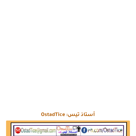
أستاذ تيس: OstadTice