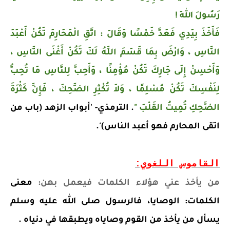
رَسُولَ اللهِ !
فَأَخَذَ بِيَدِي فَعَدَّ خَمْسًا وَقَالَ :
اتَّقِ الْمَحَارِمَ تَكُنْ أَعْبَدَ
النَّاسِ ، وَارْضَ بِمَا قَسَمَ اللَّهُ لَكَ تَكُنْ أَغْنَى النَّاسِ ،
وَأَحْسِنْ إِلَى جَارِكَ تَكُنْ مُؤْمِنًا ، وَأَحِبَّ لِلنَّاسِ مَا تُحِبُّ
لِنَفْسِكَ تَكُنْ مُسْلِمًا ، وَلاَ تُكْثِرِ الضَّحِكَ ، فَإِنَّ كَثْرَةَ
الضَّحِكِ تُمِيتُ القَلْبَ "
. الترمذي- 'أبواب الزهد (باب من
اتقى المحارم فهو أعبد الناس)'.
القاموس اللغوي:
من يأخذ عني هؤلاء الكلمات فيعمل بهن:
معنى
الكلمات: الوصايا، فالرسول صلى الله عليه وسلم
يسأل من يأخذ من القوم وصاياه ويطبقها في دنياه .