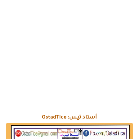
أستاذ تيس: OstadTice