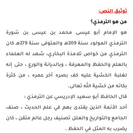
توثيق النص:
من هو الترمذي؟
هو الإمام أبو عيسى محمد بن عيسى بن سَورة
الترمذي المولود سنة 209هـ والمتوفى سنة 279هـ كان
الترمذي من خواص تلامذة البخاري، شهد له العلماء
بالعلم والحفظ والمعرفة ، وبالديانة والورع ، حتى إنه
لغلبة الخشية عليه كف بصره آخر عمره ، من كثرة
بكائه من خشية الله تعالى.
قال الحافظ أبو سعيد الإدريسي عن الترمذي :
أحد الأئمة الذين يقتدى بهم في علم الحديث ، صنف
الجامع والتواريخ والعلل تصنيف رجل عالم متقن ، كان
يضرب به المثل في الحفظ .