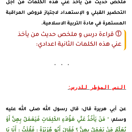
ملخص حديث من يأخذ عني هذه الكلمات من أجل
التحضير القبلي و الإستعداد لاجتياز فروض المراقبة
المستمرة في مادة التربية الاسلامية.
⓵ قراءة درس و ملخص حديث من يأخذ
عني هذه الكلمات الثانية اعدادي:
النص المؤطر للدرس:
عن أبي هريرة قال: قال رسول الله صلى الله عليه
وسلم:
" مَنْ يَأْخُذُ عَنِّي هَؤُلاَءِ الكَلِمَاتِ فَيَعْمَلُ بِهِنَّ أَوْ
يُعَلِّمُ مَنْ يَعْمَلُ بِهِنَّ ؟ فَقَالَ أَبُو هُرَيْرَةَ : فَقُلْتُ : أَنَا يَا